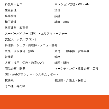
料飲サービス
マンション管理・PM・AM
生産管理
法務
事業推進
設計
施工管理
講師・教師
教室運営・教室長
スーパーバイザー（SV）・エリアマネージャー
支配人・ホテルフロント
料理長・シェフ・調理師・メニュー開発
販売・店長候補・接客
受付・一般事務・営業事務
営業系
総務
人事（採用・労務・教育など）
経理・財務
商品企画・開発
マーケティング・販促企画・広報
SE・Webプランナー・システムサポート
技術系
看護師・介護士・保育士
その他・専門職