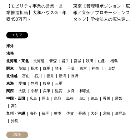
【モビリティ事業の営業・営
東京【管理職ポジション・広
業推進担当】大和ハウスG・年
報／宣伝／プロモーションス
収450万円～
タッフ】学校法人の広告運…
エリア
海外
法務
北海道・東北
北海道
青森
岩手
宮城
秋田
山形
福島
関東
茨城
栃木
群馬
埼玉
千葉
東京
神奈川
山梨
北信越
富山
石川
福井
新潟
長野
東海
愛知
静岡
岐阜
三重
関西
大阪
京都
兵庫
滋賀
奈良
和歌山
中国・四国
広島
岡山
鳥取
島根
山口
徳島
香川
愛媛
高知
九州・沖縄
海外
福岡
熊本
佐賀
長崎
大分
宮崎
鹿児島
沖縄
職種