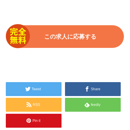
Tweet
Share
RSS
feedly
Pin it