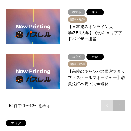
教育系
東京
講師・教師
【日本発のオンライン大
学/ZEN大学】でのキャリアア
ドバイザー担当
教育系
茨城
講師・教師
【高校のキャンパス運営スタッ
フ・スクールマネージャー】教
員免許不要・完全週休…
52件中 1〜12件を表示


エリア