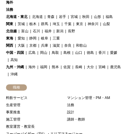
海外
法務
北海道・東北
北海道
青森
岩手
宮城
秋田
山形
福島
関東
茨城
栃木
群馬
埼玉
千葉
東京
神奈川
山梨
北信越
富山
石川
福井
新潟
長野
東海
愛知
静岡
岐阜
三重
関西
大阪
京都
兵庫
滋賀
奈良
和歌山
中国・四国
広島
岡山
鳥取
島根
山口
徳島
香川
愛媛
高知
九州・沖縄
海外
福岡
熊本
佐賀
長崎
大分
宮崎
鹿児島
沖縄
職種
料飲サービス
マンション管理・PM・AM
生産管理
法務
事業推進
設計
施工管理
講師・教師
教室運営・教室長
スーパーバイザー（SV）・エリアマネージャー