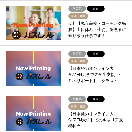
教育系
東京
講師・教師
立川【私立高校・コーチング職
員】土日休み・生徒、保護者に
寄り添う仕事です！
教育系
東京
講師・教師
【日本発のオンライン大
学/ZEN大学での学生支援・生
活のサポート】 クラス・…
教育系
東京
講師・教師
【日本発のオンライン大
学/ZEN大学】でのキャリア支
援担当