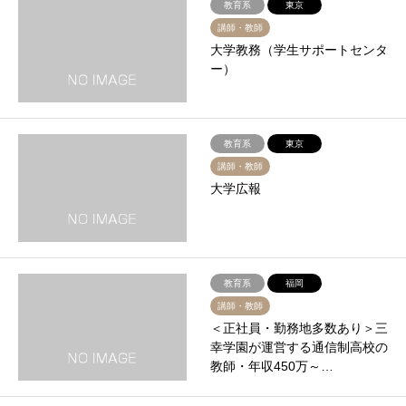
教育系
東京
講師・教師
大学教務（学生サポートセンタ
ー）
教育系
東京
講師・教師
大学広報
教育系
福岡
講師・教師
＜正社員・勤務地多数あり＞三
幸学園が運営する通信制高校の
教師・年収450万～…