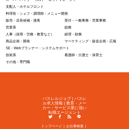
支配人・ホテルフロント
料理長・シェフ・調理師・メニュー開発
販売・店長候補・接客
受付・一般事務・営業事務
営業系
総務
人事（採用・労務・教育など）
経理・財務
商品企画・開発
マーケティング・販促企画・広報
SE・Webプランナー・システムサポート
技術系
看護師・介護士・保育士
その他・専門職
パスレルジョブ | パスレ
ル求人情報 | 教育・メー
カー・サービス業に強い
転職エージェント
Twitter
Facebook
RSS
LINE
トップページ
お仕事検索