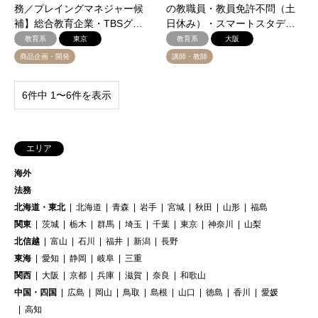
務／プレイングマネジャー候
の教職員・教員免許不問（土
補】総合教育企業・TBSグ…
日休み）・スマートスタデ…
教育系
東京
教育系
大阪
商品企画・開発
講師・教師
6件中 1〜6件を表示
エリア
海外
法務
北海道・東北
北海道
青森
岩手
宮城
秋田
山形
福島
関東
茨城
栃木
群馬
埼玉
千葉
東京
神奈川
山梨
北信越
富山
石川
福井
新潟
長野
東海
愛知
静岡
岐阜
三重
関西
大阪
京都
兵庫
滋賀
奈良
和歌山
中国・四国
広島
岡山
鳥取
島根
山口
徳島
香川
愛媛
高知