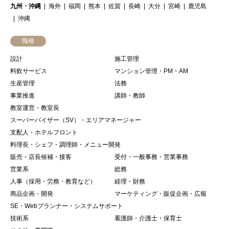
九州・沖縄
海外
福岡
熊本
佐賀
長崎
大分
宮崎
鹿児島
沖縄
職種
設計
施工管理
料飲サービス
マンション管理・PM・AM
生産管理
法務
事業推進
講師・教師
教室運営・教室長
スーパーバイザー（SV）・エリアマネージャー
支配人・ホテルフロント
料理長・シェフ・調理師・メニュー開発
販売・店長候補・接客
受付・一般事務・営業事務
営業系
総務
人事（採用・労務・教育など）
経理・財務
商品企画・開発
マーケティング・販促企画・広報
SE・Webプランナー・システムサポート
技術系
看護師・介護士・保育士