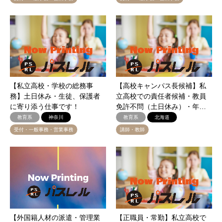
【私立高校・学校の総務事
【高校キャンパス長候補】私
務】土日休み・生徒、保護者
立高校での責任者候補・教員
に寄り添う仕事です！
免許不問（土日休み）・年…
教育系
神奈川
教育系
北海道
受付・一般事務・営業事務
講師・教師
【外国籍人材の派遣・管理業
【正職員・常勤】私立高校で