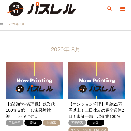
検索
2020年 8月
2020年 8月
【施設維持管理職】残業代
【マンション管理】月給25万
100％支給！！/未経験歓
円以上！土日休みの完全週休2
迎！！不況に強い
日！東証一部上場企業100％…
不動産系
愛知
技術系
不動産系
大阪
マンション管理・PM・AM