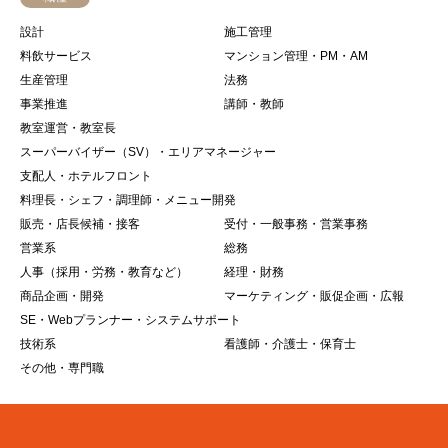
設計
施工管理
料飲サービス
マンション管理・PM・AM
生産管理
法務
事業推進
講師・教師
教室運営・教室長
スーパーバイザー（SV）・エリアマネージャー
支配人・ホテルフロント
料理長・シェフ・調理師・メニュー開発
販売・店長候補・接客
受付・一般事務・営業事務
営業系
総務
人事（採用・労務・教育など）
経理・財務
商品企画・開発
マーケティング・販促企画・広報
SE・Webプランナー・システムサポート
技術系
看護師・介護士・保育士
その他・専門職