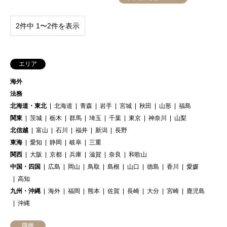
2件中 1〜2件を表示
エリア
海外
法務
北海道・東北
北海道
青森
岩手
宮城
秋田
山形
福島
関東
茨城
栃木
群馬
埼玉
千葉
東京
神奈川
山梨
北信越
富山
石川
福井
新潟
長野
東海
愛知
静岡
岐阜
三重
関西
大阪
京都
兵庫
滋賀
奈良
和歌山
中国・四国
広島
岡山
鳥取
島根
山口
徳島
香川
愛媛
高知
九州・沖縄
海外
福岡
熊本
佐賀
長崎
大分
宮崎
鹿児島
沖縄
職種