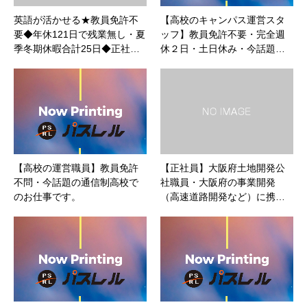
英語が活かせる★教員免許不
【高校のキャンパス運営スタ
要◆年休121日で残業無し・夏
ッフ】教員免許不要・完全週
季冬期休暇合計25日◆正社…
休２日・土日休み・今話題…
【高校の運営職員】教員免許
【正社員】大阪府土地開発公
不問・今話題の通信制高校で
社職員・大阪府の事業開発
のお仕事です。
（高速道路開発など）に携…