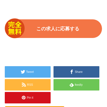
Tweet
Share
RSS
feedly
Pin it