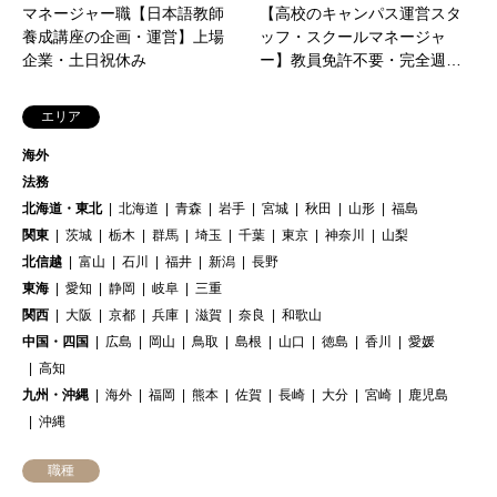
マネージャー職【日本語教師
【高校のキャンパス運営スタ
養成講座の企画・運営】上場
ッフ・スクールマネージャ
企業・土日祝休み
ー】教員免許不要・完全週…
エリア
海外
法務
北海道・東北
北海道
青森
岩手
宮城
秋田
山形
福島
関東
茨城
栃木
群馬
埼玉
千葉
東京
神奈川
山梨
北信越
富山
石川
福井
新潟
長野
東海
愛知
静岡
岐阜
三重
関西
大阪
京都
兵庫
滋賀
奈良
和歌山
中国・四国
広島
岡山
鳥取
島根
山口
徳島
香川
愛媛
高知
九州・沖縄
海外
福岡
熊本
佐賀
長崎
大分
宮崎
鹿児島
沖縄
職種