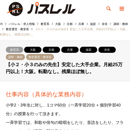
検索
パスレル・求人情報
教育系
大阪
京都
兵庫
滋賀
奈良
講師・教師
教室運営・教室長
【小２・小３のみの先生】安定した大手企業。月給25万円以上！大阪。
転勤なし。残業ほぼ無し。
教育系
大阪
京都
兵庫
滋賀
奈良
講師・教師
教室運営・教室長
【小２・小３のみの先生】安定した大手企業。月給25万
円以上！大阪。転勤なし。残業ほぼ無し。
仕事内容（具体的な業務内容）
小学2・3年生に対し、1コマ60分（一斉学習20分 + 個別学習40
分）の授業を行って頂きます。
一斉学習では、和歌や俳句の暗唱をしたり、音読をしたり、フラ