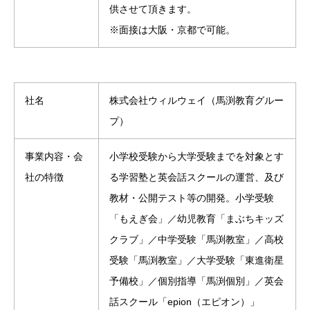
供させて頂きます。
※面接は大阪・京都で可能。
社名
株式会社ウィルウェイ（馬渕教育グルー
プ）
事業内容・会
小学校受験から大学受験までを対象とす
社の特徴
る学習塾と英会話スクールの運営、及び
教材・公開テスト等の開発。小学受験
「もえぎ会」／幼児教育「まぶちキッズ
クラブ」／中学受験「馬渕教室」／高校
受験「馬渕教室」／大学受験「東進衛星
予備校」／個別指導「馬渕個別」／英会
話スクール「epion（エピオン）」