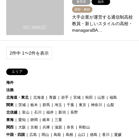
教育系
福井
講師・教師
大手企業が運営する通信制高校
教員・新しいスタイルの高校・
managaraBA…
2件中 1〜2件を表示
エリア
海外
法務
北海道・東北
北海道
青森
岩手
宮城
秋田
山形
福島
関東
茨城
栃木
群馬
埼玉
千葉
東京
神奈川
山梨
北信越
富山
石川
福井
新潟
長野
東海
愛知
静岡
岐阜
三重
関西
大阪
京都
兵庫
滋賀
奈良
和歌山
中国・四国
広島
岡山
鳥取
島根
山口
徳島
香川
愛媛