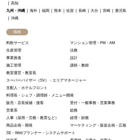
高知
九州・沖縄
海外
福岡
熊本
佐賀
長崎
大分
宮崎
鹿児島
沖縄
職種
料飲サービス
マンション管理・PM・AM
生産管理
法務
事業推進
設計
施工管理
講師・教師
教室運営・教室長
スーパーバイザー（SV）・エリアマネージャー
支配人・ホテルフロント
料理長・シェフ・調理師・メニュー開発
販売・店長候補・接客
受付・一般事務・営業事務
営業系
総務
人事（採用・労務・教育など）
経理・財務
商品企画・開発
マーケティング・販促企画・広報
SE・Webプランナー・システムサポート