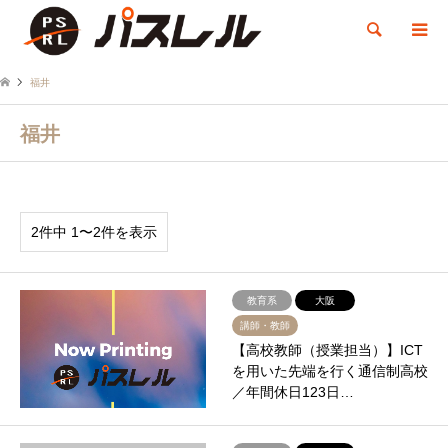
検索
福井
福井
2件中 1〜2件を表示
教育系
大阪
講師・教師
【高校教師（授業担当）】ICT
を用いた先端を行く通信制高校
／年間休日123日…