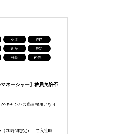
栃木
静岡
新潟
長野
福島
神奈川
ルマネージャー】教員免許不
」のキャンパス職員採用となり
…
込み（20時間想定） ご入社時