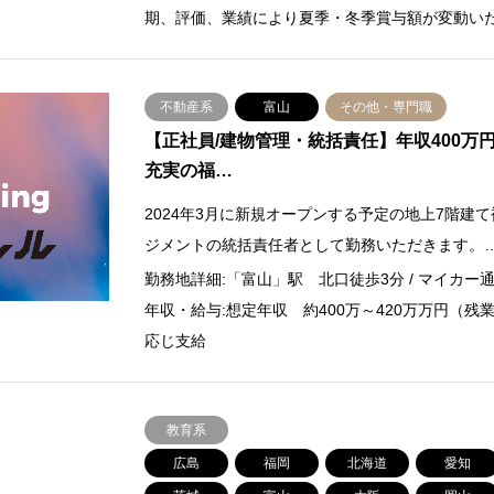
期、評価、業績により夏季・冬季賞与額が変動い
不動産系
富山
その他・専門職
【正社員/建物管理・統括責任】年収400万
充実の福…
2024年3月に新規オープンする予定の地上7階建
ジメントの統括責任者として勤務いただきます。
勤務地詳細:「富山」駅 北口徒歩3分 / マイカ
年収・給与:想定年収 約400万～420万万円（残
応じ支給
教育系
広島
福岡
北海道
愛知