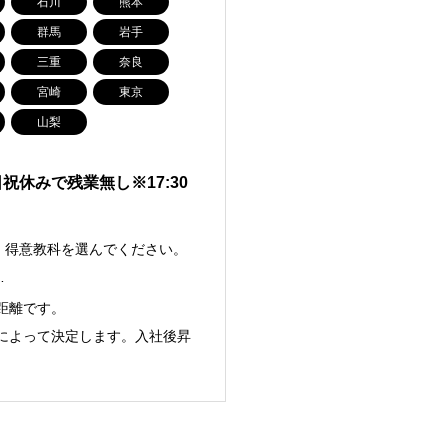
石川
熊本
群馬
岩手
三重
奈良
宮崎
東京
山梨
休みで残業無し※17:30
）得意教科を選んでください。
…
距離です。
キルによって決定します。入社後昇