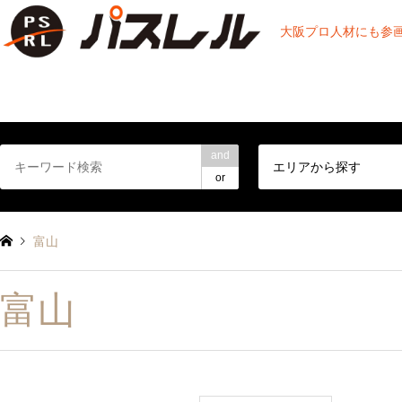
大阪プロ人材にも参
and
エリアから探す
or
富山
富山