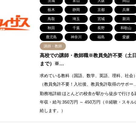
茨城
富山
大阪
岡山
栃木
静岡
京都
兵庫
鳥取
埼玉
宮城
新潟
秋田
千葉
長野
和歌山
鹿児島
神奈川
福島
愛媛
講師・教師
高校での講師・教師職※教員免許不要（土日祝
まで）※…
求めている教科（国語、数学、英語、理科、社会
（教員免許不要！入社後、教員免許取得のサポー
勤務地詳細:ほとんどの校舎が駅から徒歩で行ける
年収・給与:350万円 ～ 450万円（※経験・ス
給します。）