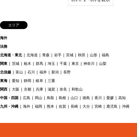
エリア
海外
法務
北海道・東北
北海道
青森
岩手
宮城
秋田
山形
福島
関東
茨城
栃木
群馬
埼玉
千葉
東京
神奈川
山梨
北信越
富山
石川
福井
新潟
長野
東海
愛知
静岡
岐阜
三重
関西
大阪
京都
兵庫
滋賀
奈良
和歌山
中国・四国
広島
岡山
鳥取
島根
山口
徳島
香川
愛媛
高知
九州・沖縄
海外
福岡
熊本
佐賀
長崎
大分
宮崎
鹿児島
沖縄