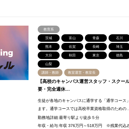
教育系
茨城
富山
青森
石川
熊本
佐賀
長崎
埼玉
大分
秋田
東京
徳島
山梨
講師・教師
教室運営・教室長
【高校のキャンパス運営スタッフ・スクー
要・完全週休…
生徒が各地のキャンパスに通学する「通学コース
ます。通学コースでは高校卒業資格取得のための
勤務地詳細:最寄り駅より徒歩５分
年収・給与:年収 376万円～518万円 ※残業代