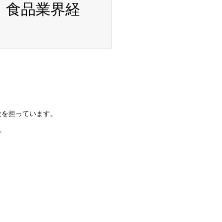
・食品業界経
役を担っています。
。