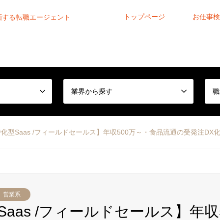
トップページ
お仕事検
画する転職エージェント
業界から探す
職
化型Saas /フィールドセールス】年収500万～・食品流通の受発注
営業系
aas /フィールドセールス】年収