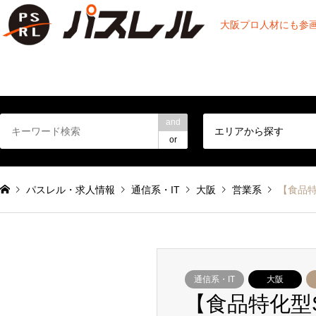
大阪プロ人材にも参
and
エリアから探す
or
パスレル・求人情報
通信系・IT
大阪
営業系
【食品特
通信系・IT
大阪
【食品特化型S