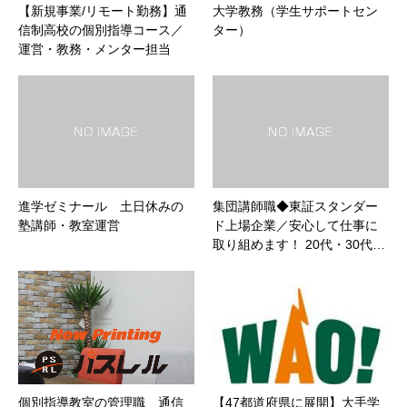
【新規事業/リモート勤務】通
大学教務（学生サポートセン
信制高校の個別指導コース／
ター）
運営・教務・メンター担当
進学ゼミナール 土日休みの
集団講師職◆東証スタンダー
塾講師・教室運営
ド上場企業／安心して仕事に
取り組めます！ 20代・30代…
個別指導教室の管理職 通信
【47都道府県に展開】大手学