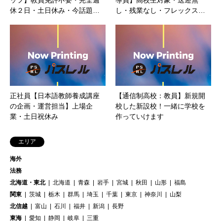
休２日・土日休み・今話題…
し・残業なし・フレックス…
正社員【日本語教師養成講座
【通信制高校：教員】新規開
の企画・運営担当】上場企
校した新設校！一緒に学校を
業・土日祝休み
作っていけます
エリア
海外
法務
北海道・東北
北海道
青森
岩手
宮城
秋田
山形
福島
関東
茨城
栃木
群馬
埼玉
千葉
東京
神奈川
山梨
北信越
富山
石川
福井
新潟
長野
東海
愛知
静岡
岐阜
三重