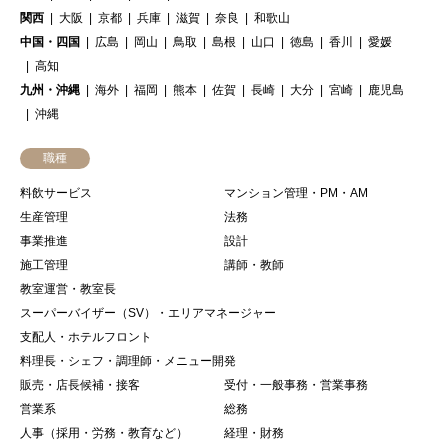
関西
大阪
京都
兵庫
滋賀
奈良
和歌山
中国・四国
広島
岡山
鳥取
島根
山口
徳島
香川
愛媛
高知
九州・沖縄
海外
福岡
熊本
佐賀
長崎
大分
宮崎
鹿児島
沖縄
職種
料飲サービス
マンション管理・PM・AM
生産管理
法務
事業推進
設計
施工管理
講師・教師
教室運営・教室長
スーパーバイザー（SV）・エリアマネージャー
支配人・ホテルフロント
料理長・シェフ・調理師・メニュー開発
販売・店長候補・接客
受付・一般事務・営業事務
営業系
総務
人事（採用・労務・教育など）
経理・財務