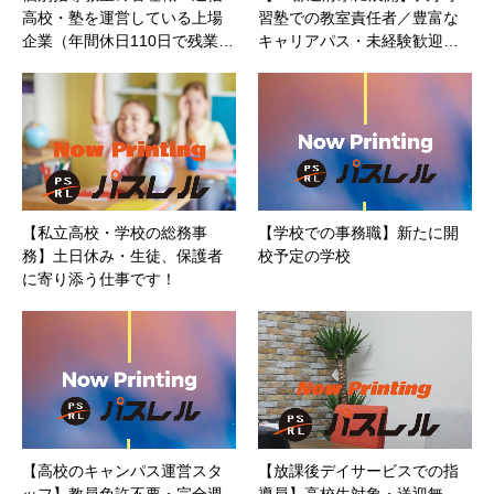
高校・塾を運営している上場
習塾での教室責任者／豊富な
企業（年間休日110日で残業…
キャリアパス・未経験歓迎…
【私立高校・学校の総務事
【学校での事務職】新たに開
務】土日休み・生徒、保護者
校予定の学校
に寄り添う仕事です！
【高校のキャンパス運営スタ
【放課後デイサービスでの指
ッフ】教員免許不要・完全週
導員】高校生対象・送迎無