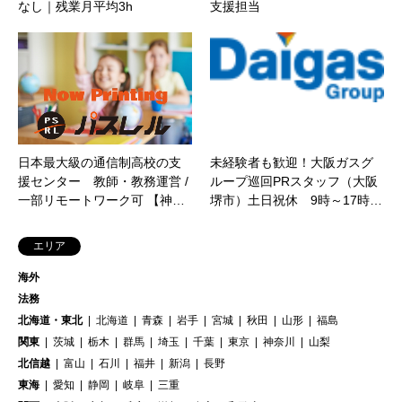
なし｜残業月平均3h
支援担当
日本最大級の通信制高校の支
未経験者も歓迎！大阪ガスグ
援センター 教師・教務運営 /
ループ巡回PRスタッフ（大阪
一部リモートワーク可 【神…
堺市）土日祝休 9時～17時…
エリア
海外
法務
北海道・東北
北海道
青森
岩手
宮城
秋田
山形
福島
関東
茨城
栃木
群馬
埼玉
千葉
東京
神奈川
山梨
北信越
富山
石川
福井
新潟
長野
東海
愛知
静岡
岐阜
三重