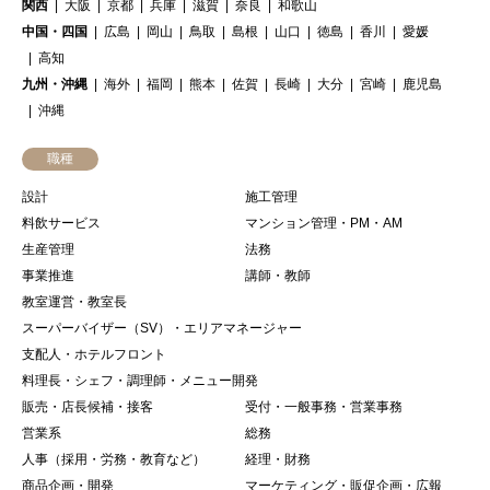
関西
大阪
京都
兵庫
滋賀
奈良
和歌山
中国・四国
広島
岡山
鳥取
島根
山口
徳島
香川
愛媛
高知
九州・沖縄
海外
福岡
熊本
佐賀
長崎
大分
宮崎
鹿児島
沖縄
職種
設計
施工管理
料飲サービス
マンション管理・PM・AM
生産管理
法務
事業推進
講師・教師
教室運営・教室長
スーパーバイザー（SV）・エリアマネージャー
支配人・ホテルフロント
料理長・シェフ・調理師・メニュー開発
販売・店長候補・接客
受付・一般事務・営業事務
営業系
総務
人事（採用・労務・教育など）
経理・財務
商品企画・開発
マーケティング・販促企画・広報