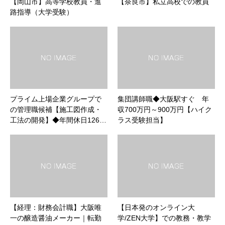
【岡山市】高等学校教員・進
【奈良市】私立高校での教員
路指導（大学受験）
プライム上場企業グループで
集団講師職◆大阪駅すぐ 年
の管理職候補【施工図作成・
収700万円～900万円【ハイク
工法の開発】◆年間休日126…
ラス受験担当】
【経理：財務会計職】大阪唯
【日本発のオンライン大
一の醸造醤油メーカー｜転勤
学/ZEN大学】での教務・教学