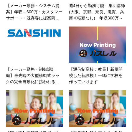
【メーカー勤務・システム提
週4日から勤務可能 集団講師
案】年収～600万・カスタマー
(大阪、京都、奈良、滋賀、兵
サポート・既存客に提案商…
庫※転勤なし) 年収300万～
【メーカー勤務・制御設計
【通信制高校：教員】新規開
職】最先端の大型移動式ラッ
校した新設校！一緒に学校を
クの完全自動化に携われる…
作っていけます