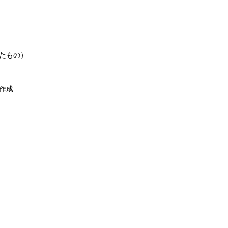
たもの）
作成