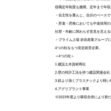
役職定年制度も撤廃。定年まで年収
・自主性を重んじ、自分のペースで
・昇進・昇格においても中途採用の
社歴・年齢に関わらず意見を言える
・プライム上場 岩谷産業グループ
4つの柱をもつ安定経営企業。
＜4つの柱＞
1.建設土木資材商社
2.壁の特許工法を持つ建設関連会社
3.鉄より強くプラスチックより軽い
4.アグリプラント事業
※2023年度より吸収合併により新